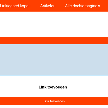
Linktegoed kopen
Artikelen
Alle dochterpagina's
Link toevoegen
Link toevoegen