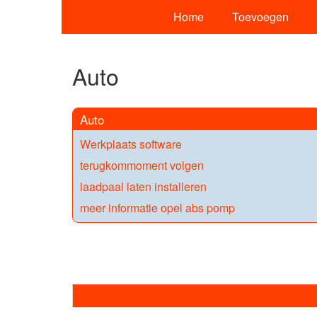
Home
Toevoegen
Auto
Auto
Werkplaats software
terugkommoment volgen
laadpaal laten installeren
meer informatie opel abs pomp